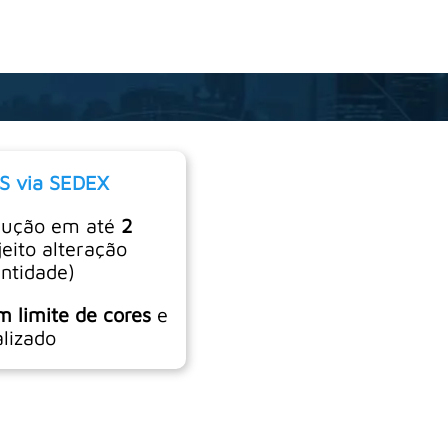
S via SEDEX
dução em até
2
jeito alteração
ntidade)
m limite de cores
e
lizado