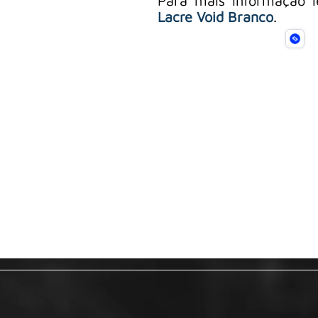
Para mais informação l
Lacre Void Branco
.