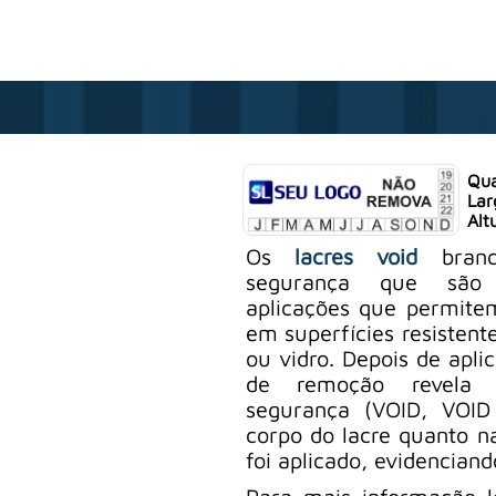
Qua
Lar
Alt
Os
lacres void
branc
segurança que são
aplicações que permitem
em superfícies resistent
ou vidro. Depois de apli
de remoção revel
segurança (VOID, VOID
corpo do lacre quanto n
foi aplicado, evidenciand