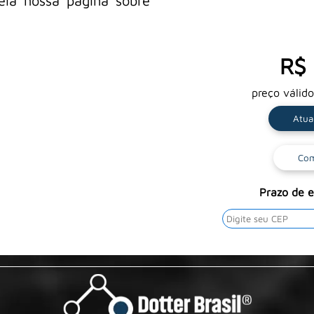
eia nossa pagina sobre
R$ 
preço válid
Atua
Com
Prazo de 