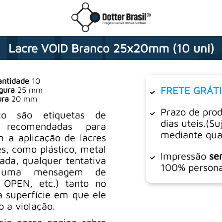
Lacre VOID Branco 25x20mm (10 uni)
ntidade
10
FRETE GRÁTI
gura
25 mm
ura
20 mm
Prazo de pro
o são etiquetas de
dias uteis.(Su
 recomendadas para
mediante qua
 a aplicação de lacres
es, como plástico, metal
Impressão
se
cada, qualquer tentativa
100% persona
a uma mensagem de
 OPEN, etc.) tanto no
a superfície em que ele
o a violação.